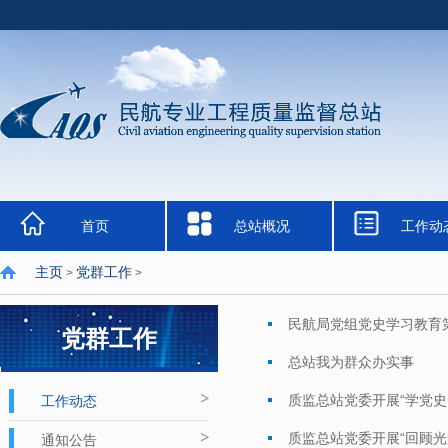
首页
总站概况
工作动
主页
党群工作
>
>
民航局党组党史学习教育
党群工作
总站我为群众办实事
质监总站党委开展“学党史
工作动态
质监总站党委开展“回顾
通知公告